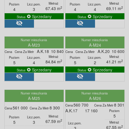
2
2
67.43 m
69.11 m
4
3
4
4
Sprzedany
Sprzedany
visibility_off
visibility_off
A-M23
A-M24
A.K.18
10 840
A.K.20
10 600
2
2
84.84 m
41.21 m
5
4
5
2
Sprzedany
Sprzedany
visibility_off
visibility_off
A-M25
A-M26
560 700
8 301
561 000
8 300
A.K.17
17 160
5
2
67.59 m
5
3
2
67.55 m
3