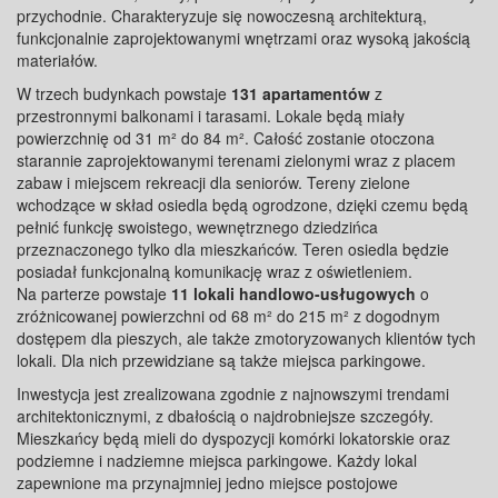
przychodnie. Charakteryzuje się nowoczesną architekturą,
funkcjonalnie zaprojektowanymi wnętrzami oraz wysoką jakością
materiałów.
W trzech budynkach powstaje
131 apartamentów
z
przestronnymi balkonami i tarasami. Lokale będą miały
powierzchnię od 31 m² do 84 m². Całość zostanie otoczona
starannie zaprojektowanymi terenami zielonymi wraz z placem
zabaw i miejscem rekreacji dla seniorów. Tereny zielone
wchodzące w skład osiedla będą ogrodzone, dzięki czemu będą
pełnić funkcję swoistego, wewnętrznego dziedzińca
przeznaczonego tylko dla mieszkańców. Teren osiedla będzie
posiadał funkcjonalną komunikację wraz z oświetleniem.
Na parterze powstaje
11 lokali handlowo-usługowych
o
zróżnicowanej powierzchni od 68 m² do 215 m² z dogodnym
dostępem dla pieszych, ale także zmotoryzowanych klientów tych
lokali. Dla nich przewidziane są także miejsca parkingowe.
Inwestycja jest zrealizowana zgodnie z najnowszymi trendami
architektonicznymi, z dbałością o najdrobniejsze szczegóły.
Mieszkańcy będą mieli do dyspozycji komórki lokatorskie oraz
podziemne i nadziemne miejsca parkingowe. Każdy lokal
zapewnione ma przynajmniej jedno miejsce postojowe