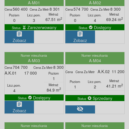
A-M01
A-M02
560 400
8 301
574 700
8 300
2
2
67.51 m
69.24 m
0
3
0
4
Zarezerwowany
Dostępny
assignment
assignment
Zobacz
Zobacz
A-M03
A-M04
704 700
8 300
A.K.02
11 200
A.K.01
17 000
1
2
41.21 m
1
2
2
84.9 m
4
Dostępny
Sprzedany
assignment
visibility_off
Zobacz