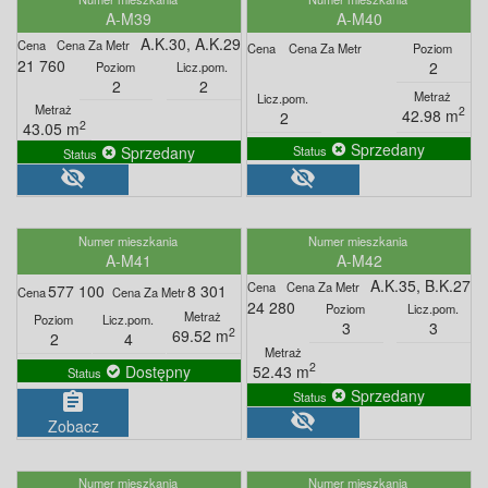
A-M39
A-M40
A.K.30, A.K.29
21 760
2
2
2
2
42.98 m
2
2
43.05 m
Sprzedany
Sprzedany
visibility_off
visibility_off
A-M41
A-M42
A.K.35, B.K.27
577 100
8 301
24 280
3
3
2
69.52 m
2
4
2
52.43 m
Dostępny
Sprzedany
assignment
visibility_off
Zobacz