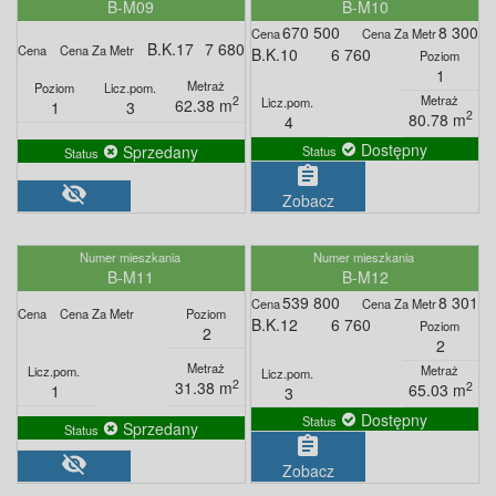
B-M09
B-M10
670 500
8 300
B.K.17
7 680
B.K.10
6 760
1
2
62.38 m
1
3
2
80.78 m
4
Dostępny
Sprzedany
assignment
visibility_off
Zobacz
B-M11
B-M12
539 800
8 301
B.K.12
6 760
2
2
2
31.38 m
2
65.03 m
1
3
Dostępny
Sprzedany
assignment
visibility_off
Zobacz