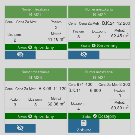
B-M21
B-M22
B.K.24
12 200
3
2
62.45 m
3
3
2
41.18 m
2
Sprzedany
Sprzedany
visibility_off
visibility_off
B-M23
B-M24
671 400
8 300
B.K.06
11 120
B.K.11
6 800
3
2
62.38 m
3
3
2
80.89 m
4
Dostępny
Sprzedany
assignment
visibility_off
Zobacz