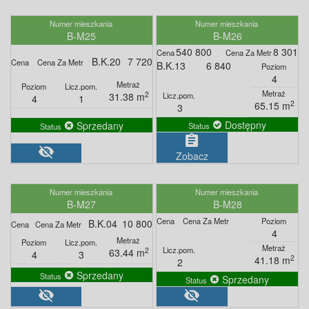
B-M25
B-M26
540 800
8 301
B.K.20
7 720
B.K.13
6 840
4
2
31.38 m
4
1
2
65.15 m
3
Dostępny
Sprzedany
assignment
visibility_off
Zobacz
B-M27
B-M28
B.K.04
10 800
4
2
63.44 m
4
3
2
41.18 m
2
Sprzedany
Sprzedany
visibility_off
visibility_off