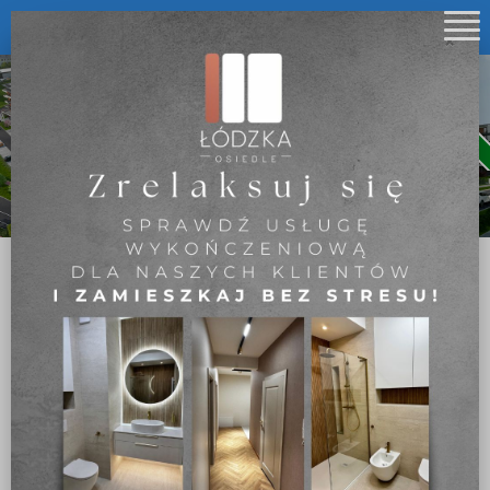
Cognor Holding SA. sp. k.
×
Cognor Mieszkania Częstochowa Parkitka
Łódzka Osiedle
Częstochowa Parkitka
ul. Łódzka
Zobacz wizualizację osiedla