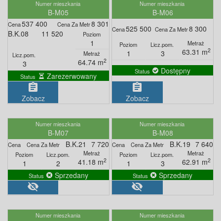
B-M05
B-M06
537 400
8 301
525 500
8 300
B.K.08
11 520
1
2
63.31 m
1
3
2
64.74 m
3
Dostępny
Zarezerwowany
assignment
assignment
Zobacz
Zobacz
B-M07
B-M08
B.K.21
7 720
B.K.19
7 640
2
2
41.18 m
62.91 m
1
2
1
3
Sprzedany
Sprzedany
visibility_off
visibility_off