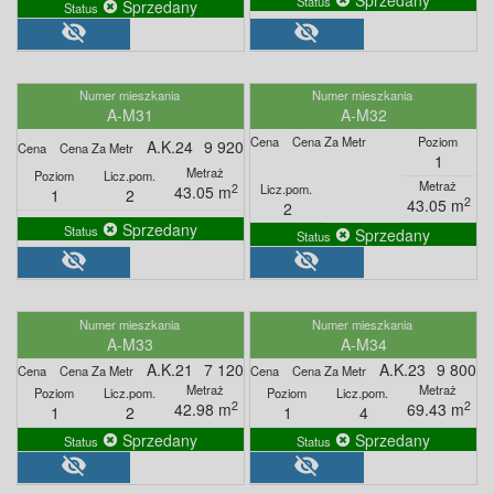
Sprzedany
visibility_off
visibility_off
A-M31
A-M32
A.K.24
9 920
1
2
43.05 m
1
2
2
43.05 m
2
Sprzedany
Sprzedany
visibility_off
visibility_off
A-M33
A-M34
A.K.21
7 120
A.K.23
9 800
2
2
42.98 m
69.43 m
1
2
1
4
Sprzedany
Sprzedany
visibility_off
visibility_off