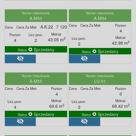
A-M53
A-M54
A.K.22
7 120
4
2
43.05 m
4
2
2
42.98 m
2
Sprzedany
Sprzedany
visibility_off
visibility_off
A-M55
LU-01
4
0
2
2
69.6 m
68.42 m
4
2
Sprzedany
Sprzedany
visibility_off
visibility_off