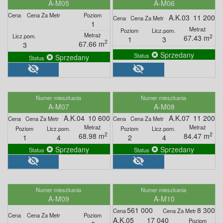
A-M05
A-M06
A.K.03
11 200
1
2
67.43 m
1
3
2
67.66 m
3
Sprzedany
Sprzedany
visibility_off
visibility_off
A-M07
A-M08
A.K.04
10 600
A.K.07
11 200
2
2
68.98 m
84.47 m
1
4
2
4
Sprzedany
Sprzedany
visibility_off
visibility_off
A-M09
A-M10
561 000
8 300
A.K.05
17 040