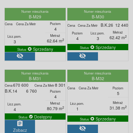
B-M29
B-M30
B.K.26
12 440
4
2
62.42 m
4
3
2
62.64 m
3
Sprzedany
Sprzedany
visibility_off
visibility_off
B-M31
B-M32
670 600
8 301
B.K.14
6 760
5
4
2
31.38 m
2
80.79 m
1
4
Dostępny
Sprzedany
assignment
visibility_off
Zobacz