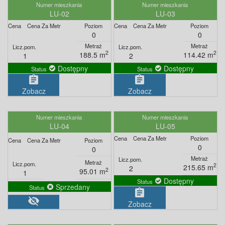
LU-02
LU-03
0
0
2
2
188.5 m
114.42 m
1
2
Dostępny
Dostępny
assignment
assignment
Zobacz
Zobacz
LU-04
LU-05
0
0
2
215.65 m
2
2
95.01 m
1
Dostępny
Sprzedany
assignment
visibility_off
Zobacz