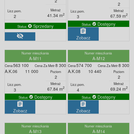
2
2
2
41.34 m
2
67.59 m
2
3
Dostępny
Sprzedany
assignment
visibility_off
Zobacz
A-M11
A-M12
563 100
8 300
574 700
8 300
A.K.06
11 000
A.K.08
10 440
2
2
2
2
67.84 m
69.24 m
3
4
Dostępny
Dostępny
assignment
assignment
Zobacz
Zobacz
A-M13
A-M14