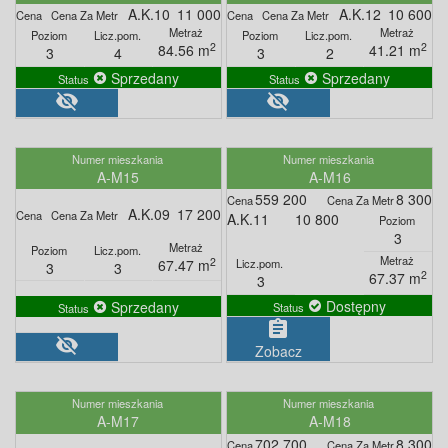
A.K.10
11 000
A.K.12
10 600
2
2
84.56 m
41.21 m
3
4
3
2
Sprzedany
Sprzedany
visibility_off
visibility_off
A-M15
A-M16
559 200
8 300
A.K.09
17 200
A.K.11
10 800
3
2
67.47 m
3
3
2
67.37 m
3
Dostępny
Sprzedany
assignment
visibility_off
Zobacz
A-M17
A-M18
702 700
8 300