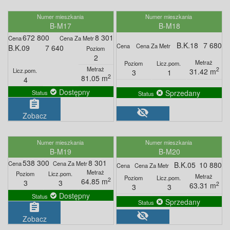
B-M17
B-M18
672 800
8 301
B.K.18
7 680
B.K.09
7 640
2
2
31.42 m
3
1
2
81.05 m
4
Dostępny
Sprzedany
assignment
visibility_off
Zobacz
B-M19
B-M20
538 300
8 301
B.K.05
10 880
2
64.85 m
3
3
2
63.31 m
3
3
Dostępny
Sprzedany
assignment
visibility_off
Zobacz