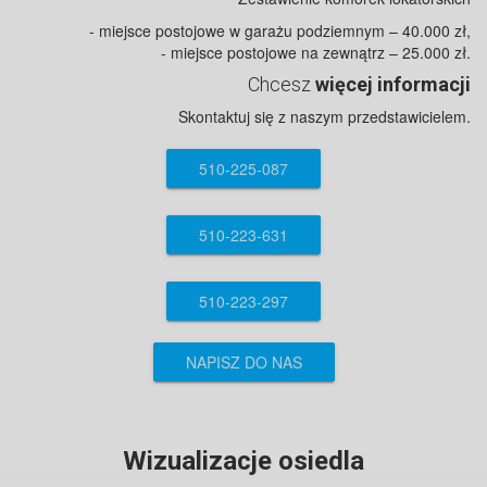
- miejsce postojowe w garażu podziemnym – 40.000 zł,
- miejsce postojowe na zewnątrz – 25.000 zł.
Chcesz
więcej informacji
Skontaktuj się z naszym przedstawicielem.
510-225-087
510-223-631
510-223-297
NAPISZ DO NAS
Wizualizacje osiedla