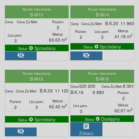
B-M13
B-M14
B.K.25
11 960
2
2
41.18 m
2
2
2
63.63 m
3
Sprzedany
Sprzedany
visibility_off
visibility_off
B-M15
B-M16
520 200
8 301
B.K.03
11 120
B.K.16
6 880
2
2
62.42 m
2
3
2
62.67 m
3
Dostępny
Sprzedany
assignment
visibility_off
Zobacz