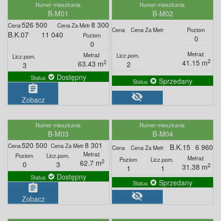
B-M01
B-M02
526 500
8 300
B.K.07
11 040
0
0
2
41.15 m
2
63.43 m
2
3
Dostępny
Sprzedany
assignment
visibility_off
Zobacz
B-M03
B-M04
520 500
8 301
B.K.15
6 960
2
62.7 m
0
3
2
31.38 m
1
1
Dostępny
Sprzedany
assignment
visibility_off
Zobacz