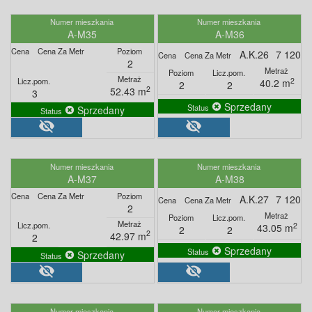
A-M35
A-M36
A.K.26
7 120
2
2
40.2 m
2
2
2
52.43 m
3
Sprzedany
Sprzedany
visibility_off
visibility_off
A-M37
A-M38
A.K.27
7 120
2
2
43.05 m
2
2
2
42.97 m
2
Sprzedany
Sprzedany
visibility_off
visibility_off