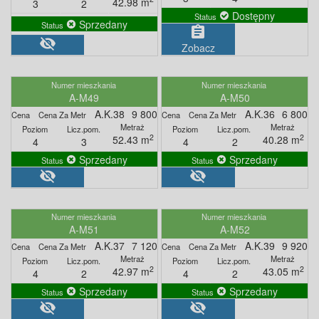
42.98 m
3
2
Dostępny
Sprzedany
assignment
visibility_off
Zobacz
A-M49
A-M50
A.K.38
9 800
A.K.36
6 800
2
2
52.43 m
40.28 m
4
3
4
2
Sprzedany
Sprzedany
visibility_off
visibility_off
A-M51
A-M52
A.K.37
7 120
A.K.39
9 920
2
2
42.97 m
43.05 m
4
2
4
2
Sprzedany
Sprzedany
visibility_off
visibility_off