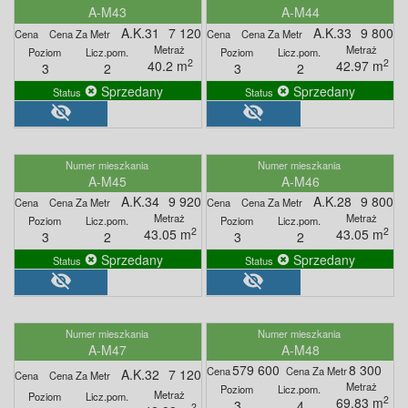
A-M43
A-M44
A.K.31
7 120
A.K.33
9 800
2
2
40.2 m
42.97 m
3
2
3
2
Sprzedany
Sprzedany
visibility_off
visibility_off
A-M45
A-M46
A.K.34
9 920
A.K.28
9 800
2
2
43.05 m
43.05 m
3
2
3
2
Sprzedany
Sprzedany
visibility_off
visibility_off
A-M47
A-M48
579 600
8 300
A.K.32
7 120
2
69.83 m
3
4
2