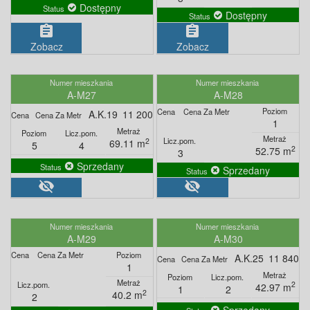
Dostępny
Dostępny
assignment
assignment
Zobacz
Zobacz
A-M27
A-M28
A.K.19
11 200
1
2
69.11 m
5
4
2
52.75 m
3
Sprzedany
Sprzedany
visibility_off
visibility_off
A-M29
A-M30
A.K.25
11 840
1
2
42.97 m
1
2
2
40.2 m
2
Sprzedany