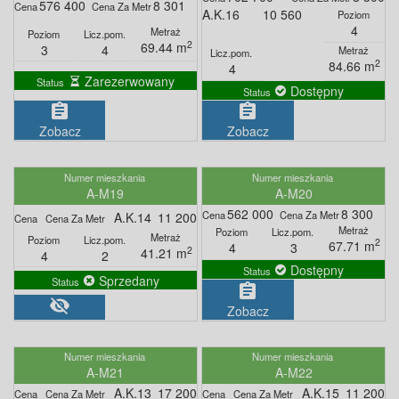
576 400
8 301
A.K.16
10 560
4
2
69.44 m
3
4
2
84.66 m
4
Zarezerwowany
Dostępny
assignment
assignment
Zobacz
Zobacz
A-M19
A-M20
562 000
8 300
A.K.14
11 200
2
67.71 m
4
3
2
41.21 m
4
2
Dostępny
Sprzedany
assignment
visibility_off
Zobacz
A-M21
A-M22
A.K.13
17 200
A.K.15
11 200